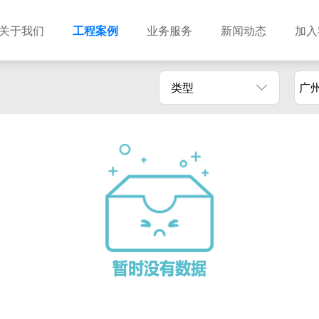
关于我们
工程案例
业务服务
新闻动态
加入
类型
广
建筑设计
市政设计
电力设计
商物粮储藏（冷库冷冻）
农林设计
勘察资质
水利设计
风景园林
土地规划
城乡规划
工程测绘
工程咨询
工程造价