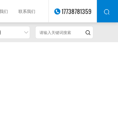
17738781359
我们
联系我们
州
华东
华北
华南
华中
西南
西北
东南