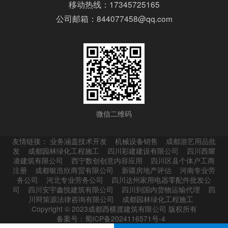
移动热线：17345725165
公司邮箱：844077458@qq.com
微信二维码
友情链接：
业务涵盖技术开发
机械设备销售
成都游艺用品批
发
成都园林绿化工程施工
四川彩建建设有限公司
四川西耀
凌建筑有限公司
西宁数创创意内容应用
四川区县个体户工商
注册
成都银浩欣商贸有限公司
新疆房地产评估
河南专业劳
务公司
河北专业劳务公司
四川达州家用电器零配件批发公
司
四川安宇鑫悦建筑有限公司
四川到国内货物运输代理
四
川辩策源法律咨询有限公司
成都园林绿化工程施工
Copyright © 2023成都西横渡建筑有限公司 版权所有
备案号：蜀ICP备2024116571号-4